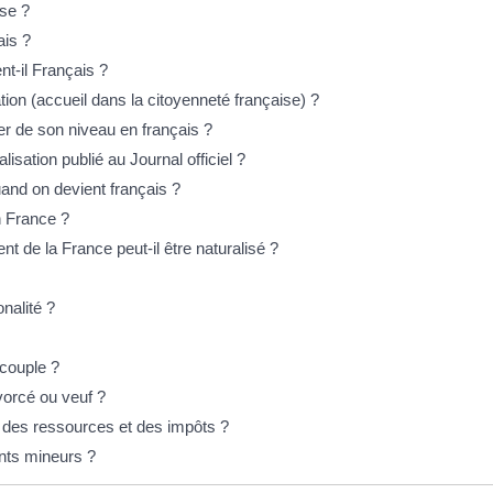
ise ?
ais ?
nt-il Français ?
ion (accueil dans la citoyenneté française) ?
ier de son niveau en français ?
sation publié au Journal officiel ?
and on devient français ?
n France ?
t de la France peut-il être naturalisé ?
onalité ?
 couple ?
vorcé ou veuf ?
r des ressources et des impôts ?
fants mineurs ?