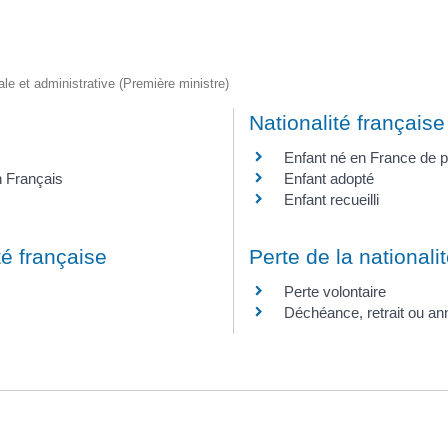
gale et administrative (Première ministre)
Nationalité française
Enfant né en France de p
n Français
Enfant adopté
Enfant recueilli
té française
Perte de la nationali
Perte volontaire
Déchéance, retrait ou an