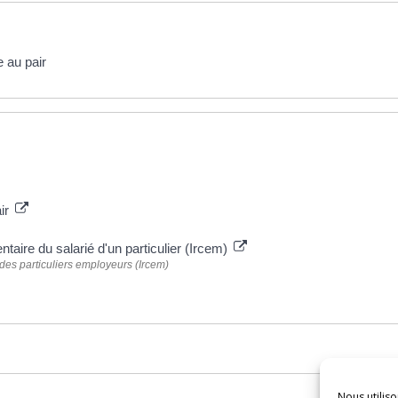
e au pair
air
ntaire du salarié d'un particulier (Ircem)
des particuliers employeurs (Ircem)
Nous utiliso