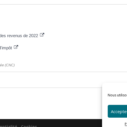
n des revenus de 2022
d'impôt
imée (CNC)
Nous utiliso
Accepter
P
entialité
-
Cookies