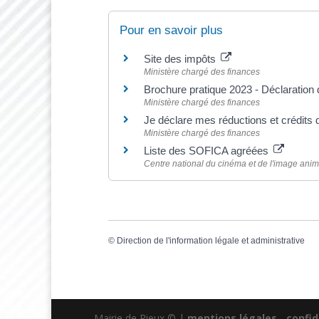
Pour en savoir plus
Site des impôts
Ministère chargé des finances
Brochure pratique 2023 - Déclaratio
Ministère chargé des finances
Je déclare mes réductions et crédits 
Ministère chargé des finances
Liste des SOFICA agréées
Centre national du cinéma et de l'image an
©
Direction de l'information légale et administrative
Mairie de Rieux © |
mentions légales
-
confid