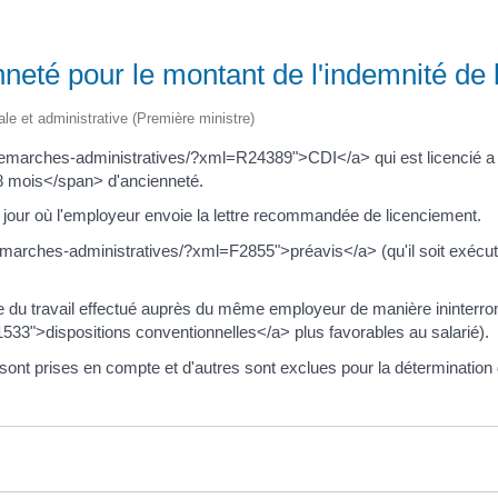
neté pour le montant de l'indemnité de 
gale et administrative (Première ministre)
r/demarches-administratives/?xml=R24389">CDI</a> qui est licencié a d
 mois</span> d'ancienneté.
du jour où l'employeur envoie la lettre recommandée de licenciement.
demarches-administratives/?xml=F2855">préavis</a> (qu'il soit exécut
 du travail effectué auprès du même employeur de manière ininterrom
33">dispositions conventionnelles</a> plus favorables au salarié).
ont prises en compte et d'autres sont exclues pour la détermination 