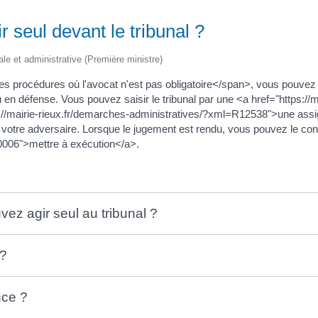
r seul devant le tribunal ?
gale et administrative (Première ministre)
s procédures où l'avocat n'est pas obligatoire</span>, vous pouv
 défense. Vous pouvez saisir le tribunal par une <a href="https://m
/mairie-rieux.fr/demarches-administratives/?xml=R12538">une assig
re adversaire. Lorsque le jugement est rendu, vous pouvez le contes
0006">mettre à exécution</a>.
ez agir seul au tribunal ?
 ?
nce ?