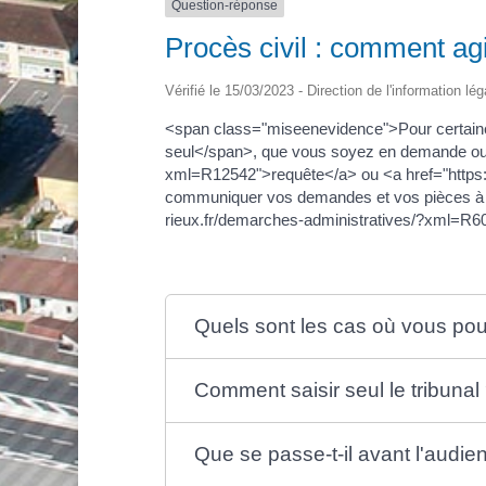
Question-réponse
Procès civil : comment agi
Vérifié le 15/03/2023 - Direction de l'information lé
<span class="miseenevidence">Pour certaine
seul</span>, que vous soyez en demande ou en
xml=R12542">requête</a> ou <a href="https:/
communiquer vos demandes et vos pièces à vot
rieux.fr/demarches-administratives/?xml=R6
Quels sont les cas où vous pouv
Comment saisir seul le tribunal
Que se passe-t-il avant l'audie