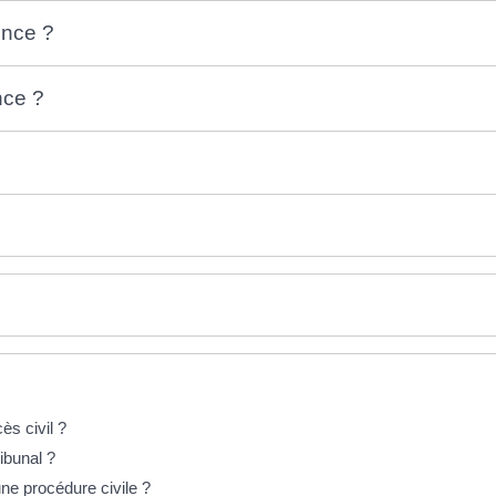
ence ?
nce ?
ès civil ?
ibunal ?
ne procédure civile ?