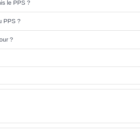
is le PPS ?
du PPS ?
jour ?