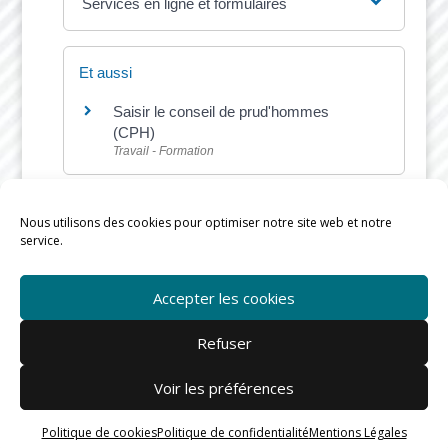
Services en ligne et formulaires
Et aussi
Saisir le conseil de prud'hommes
(CPH)
Travail - Formation
Nous utilisons des cookies pour optimiser notre site web et notre
service.
©
Direction de l'information légale et administrative
Accepter les cookies
Refuser
Voir les préférences
Mairie de Rieux © |
mentions légales
-
confidentialité
-
Cookies
Politique de cookies
Politique de confidentialité
Mentions Légales