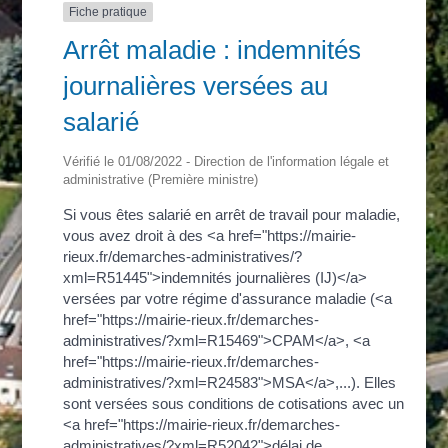
Fiche pratique
Arrêt maladie : indemnités
journalières versées au
salarié
Vérifié le 01/08/2022 - Direction de l'information légale et
administrative (Première ministre)
Si vous êtes salarié en arrêt de travail pour maladie,
vous avez droit à des <a href="https://mairie-
rieux.fr/demarches-administratives/?
xml=R51445">indemnités journalières (IJ)</a>
versées par votre régime d'assurance maladie (<a
href="https://mairie-rieux.fr/demarches-
administratives/?xml=R15469">CPAM</a>, <a
href="https://mairie-rieux.fr/demarches-
administratives/?xml=R24583">MSA</a>,...). Elles
sont versées sous conditions de cotisations avec un
<a href="https://mairie-rieux.fr/demarches-
administratives/?xml=R52042">délai de