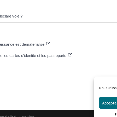
déclaré volé ?
e naissance est dématérialisé
e les cartes d'identité et les passeports
Nous utiliso
Accepter
P
entialité
-
Cookies