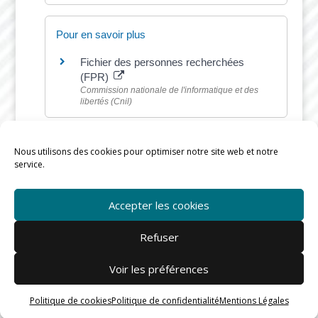
Pour en savoir plus
Fichier des personnes recherchées
(FPR)
Commission nationale de l'informatique et des
libertés (Cnil)
Nous utilisons des cookies pour optimiser notre site web et notre
service.
©
Direction de l'information légale et administrative
Accepter les cookies
Refuser
Voir les préférences
Mairie de Rieux © |
mentions légales
-
confidentialité
-
Cookies
Politique de cookies
Politique de confidentialité
Mentions Légales