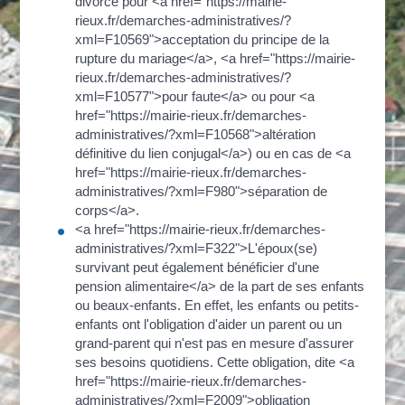
divorce pour <a href="https://mairie-
rieux.fr/demarches-administratives/?
xml=F10569">acceptation du principe de la
rupture du mariage</a>, <a href="https://mairie-
rieux.fr/demarches-administratives/?
xml=F10577">pour faute</a> ou pour <a
href="https://mairie-rieux.fr/demarches-
administratives/?xml=F10568">altération
définitive du lien conjugal</a>) ou en cas de <a
href="https://mairie-rieux.fr/demarches-
administratives/?xml=F980">séparation de
corps</a>.
<a href="https://mairie-rieux.fr/demarches-
administratives/?xml=F322">L'époux(se)
survivant peut également bénéficier d'une
pension alimentaire</a> de la part de ses enfants
ou beaux-enfants. En effet, les enfants ou petits-
enfants ont l'obligation d'aider un parent ou un
grand-parent qui n'est pas en mesure d'assurer
ses besoins quotidiens. Cette obligation, dite <a
href="https://mairie-rieux.fr/demarches-
administratives/?xml=F2009">obligation