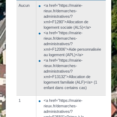
Aucun
<a href="https://mairie-
rieux.fr/demarches-
administratives/?
xml=F1280">Allocation de
logement sociale (ALS)</a>
<a href="https://mairie-
rieux.fr/demarches-
administratives/?
xml=F12006">Aide personnalisée
au logement (APL)</a>
<a href="https://mairie-
rieux.fr/demarches-
administratives/?
xml=F13132">Allocation de
logement familiale (ALF)</a> (1
enfant dans certains cas)
1
<a href="https://mairie-
rieux.fr/demarches-
administratives/?
xml=F2550">Prime à la