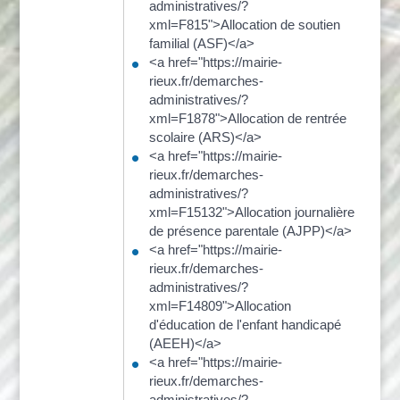
administratives/?
xml=F815">Allocation de soutien
familial (ASF)</a>
<a href="https://mairie-
rieux.fr/demarches-
administratives/?
xml=F1878">Allocation de rentrée
scolaire (ARS)</a>
<a href="https://mairie-
rieux.fr/demarches-
administratives/?
xml=F15132">Allocation journalière
de présence parentale (AJPP)</a>
<a href="https://mairie-
rieux.fr/demarches-
administratives/?
xml=F14809">Allocation
d'éducation de l'enfant handicapé
(AEEH)</a>
<a href="https://mairie-
rieux.fr/demarches-
administratives/?