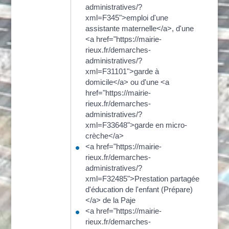
administratives/?
xml=F345">emploi d'une
assistante maternelle</a>, d'une
<a href="https://mairie-
rieux.fr/demarches-
administratives/?
xml=F31101">garde à
domicile</a> ou d'une <a
href="https://mairie-
rieux.fr/demarches-
administratives/?
xml=F33648">garde en micro-
crèche</a>
<a href="https://mairie-
rieux.fr/demarches-
administratives/?
xml=F32485">Prestation partagée
d'éducation de l'enfant (Prépare)
</a> de la Paje
<a href="https://mairie-
rieux.fr/demarches-