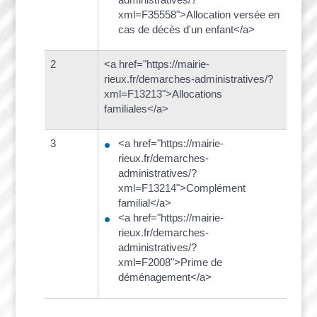
xml=F35558">Allocation versée en
cas de décès d'un enfant</a>
2
<a href="https://mairie-
rieux.fr/demarches-administratives/?
xml=F13213">Allocations
familiales</a>
3
<a href="https://mairie-
rieux.fr/demarches-
administratives/?
xml=F13214">Complément
familial</a>
<a href="https://mairie-
rieux.fr/demarches-
administratives/?
xml=F2008">Prime de
déménagement</a>