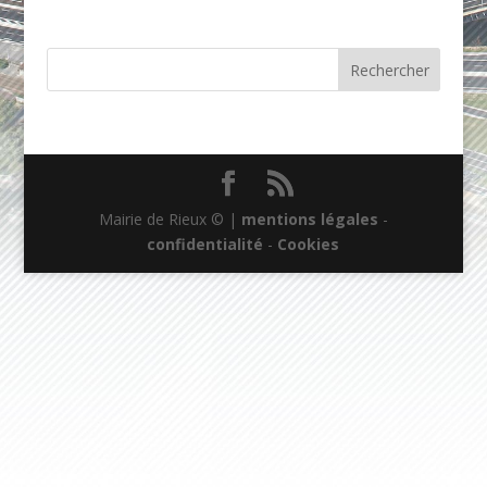
Mairie de Rieux © |
mentions légales
-
confidentialité
-
Cookies