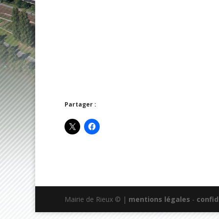
Partager :
Mairie de Rieux © |
mentions légales
-
confid