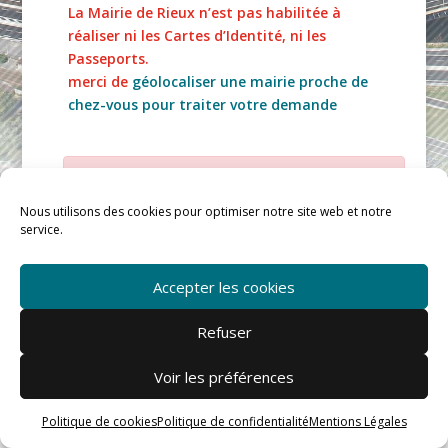
La Mairie de Rieux n’est pas habilitée à
réaliser ni les Cartes d’Identité, ni les
Passeports.
merci de
géolocaliser une mairie proche de
chez-vous pour traiter votre demande
Impossible de trouver la fiche : R31718.xml
Nous utilisons des cookies pour optimiser notre site web et notre
service.
Accepter les cookies
Refuser
Mairie de Rieux © |
mentions légales
-
confidentialité
-
Cookies
Voir les préférences
Politique de cookies
Politique de confidentialité
Mentions Légales