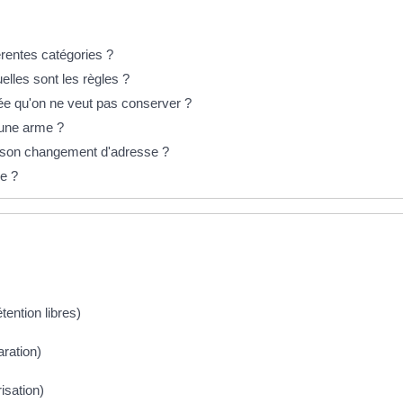
érentes catégories ?
uelles sont les règles ?
tée qu'on ne veut pas conserver ?
'une arme ?
er son changement d'adresse ?
me ?
tention libres)
ration)
isation)